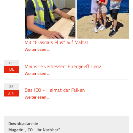
Bus!
Mit "Erasmus Plus" auf Malta!
Mit
Weiterlesen …
"Erasmus
Plus"
05
Mainsite verbessert Energieeffizienz
auf
JUL
Mainsite
Weiterlesen …
Malta!
verbessert
Energieeffizienz
22
Das ICO - Heimat der Falken
JUN
Das
Weiterlesen …
ICO
-
Heimat
Downloadarchiv
der
Magazin „ICO - Ihr Nachbar“
Falken