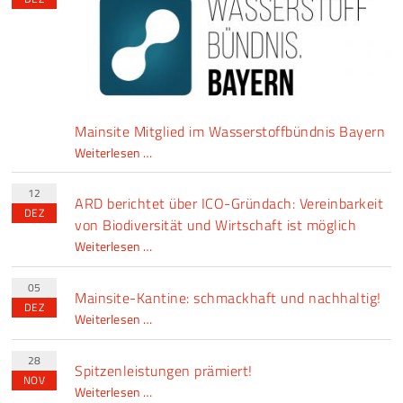
zu
Gast
Mainsite Mitglied im Wasserstoffbündnis Bayern
Mainsite
Weiterlesen …
Mitglied
im
12
ARD berichtet über ICO-Gründach: Vereinbarkeit
Wasserstoffbündnis
DEZ
von Biodiversität und Wirtschaft ist möglich
Bayern
ARD
Weiterlesen …
berichtet
über
05
Mainsite-Kantine: schmackhaft und nachhaltig!
ICO-
DEZ
Mainsite-
Weiterlesen …
Gründach:
Kantine:
Vereinbarkeit
schmackhaft
28
Spitzenleistungen prämiert!
von
und
NOV
Biodiversität
Spitzenleistungen
Weiterlesen …
nachhaltig!