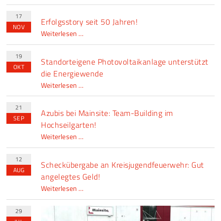
und
prämiert!
Wirtschaft
17
Erfolgsstory seit 50 Jahren!
ist
NOV
Erfolgsstory
Weiterlesen …
möglich
seit
50
19
Standorteigene Photovoltaikanlage unterstützt
Jahren!
OKT
die Energiewende
Standorteigene
Weiterlesen …
Photovoltaikanlage
unterstützt
21
Azubis bei Mainsite: Team-Building im
die
SEP
Hochseilgarten!
Energiewende
Azubis
Weiterlesen …
bei
Mainsite:
12
Scheckübergabe an Kreisjugendfeuerwehr: Gut
Team-
AUG
angelegtes Geld!
Building
Scheckübergabe
Weiterlesen …
im
an
Hochseilgarten!
Kreisjugendfeuerwehr:
29