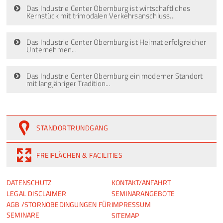
Das Industrie Center Obernburg ist wirtschaftliches
Kernstück mit trimodalen Verkehrsanschluss...
Das Industrie Center Obernburg ist Heimat erfolgreicher
Unternehmen...
Das Industrie Center Obernburg ein moderner Standort
mit langjähriger Tradition...
STANDORTRUNDGANG
FREIFLÄCHEN & FACILITIES
NAVIGATION
NAVIGATION
DATENSCHUTZ
KONTAKT/ANFAHRT
ÜBERSPRINGEN
ÜBERSPRINGEN
LEGAL DISCLAIMER
SEMINARANGEBOTE
AGB /STORNOBEDINGUNGEN FÜR
IMPRESSUM
SEMINARE
SITEMAP