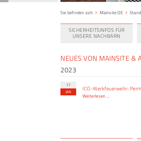
Mainsite DE
Stand
SICHERHEITSINFOS FÜR
UNSERE NACHBARN
NEUES VON MAINSITE & 
2023
17
ICO-Werkfeuerwehr: Perma
JAN
ICO-
Weiterlesen …
Werkfeuerwehr:
Permanentes
Üben
sichert
hohe
Einsatzbereitsc