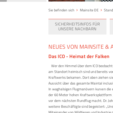
Mainsite DE
Stand
SICHERHEITSINFOS FÜR
UNSERE NACHBARN
NEUES VON MAINSITE & 
Das ICO - Heimat der Falken
Wer den Himmel über dem ICO beobachte
am Standort heimisch sind und bereits v
Kraftwerks bekamen. Dort oben ziehen si
Aussicht über das gesamte Maintal inclusi
In waghalsigen Flugmanövern kurven die e
der 60 Meter hohen Kraftwerksplattform 
vor dem nächsten Rundflug macht. Dr. Joh
weitere Beschäftigte sind begeistert: „Un
Miteinander von Wildtieren und Industrie 