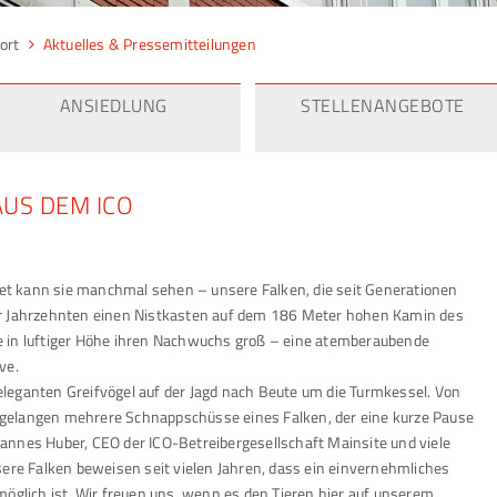
ort
Aktuelles & Pressemitteilungen
ANSIEDLUNG
STELLENANGEBOTE
AUS DEM ICO
t kann sie manchmal sehen – unsere Falken, die seit Generationen
or Jahrzehnten einen Nistkasten auf dem 186 Meter hohen Kamin des
e in luftiger Höhe ihren Nachwuchs groß – eine atemberaubende
ve.
leganten Greifvögel auf der Jagd nach Beute um die Turmkessel. Von
gelangen mehrere Schnappschüsse eines Falken, der eine kurze Pause
annes Huber, CEO der ICO-Betreibergesellschaft Mainsite und viele
sere Falken beweisen seit vielen Jahren, dass ein einvernehmliches
möglich ist. Wir freuen uns, wenn es den Tieren hier auf unserem